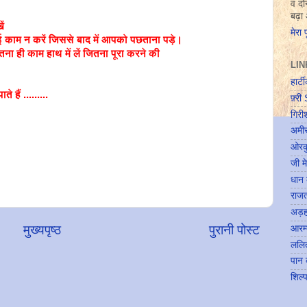
व दोन
बढ़ा
ं
मेरा 
ई काम न करें जिससे बाद में आपको पछताना पड़े।
ना ही काम हाथ में लें जितना पूरा करने की
LI
हार्ट
हैं .........
फ़्र
गिरी
अमीर
ओरक
जी म
धान 
राजत
अड़हा
मुख्यपृष्ठ
पुरानी पोस्ट
आरम्
ललि
पान 
शिल्