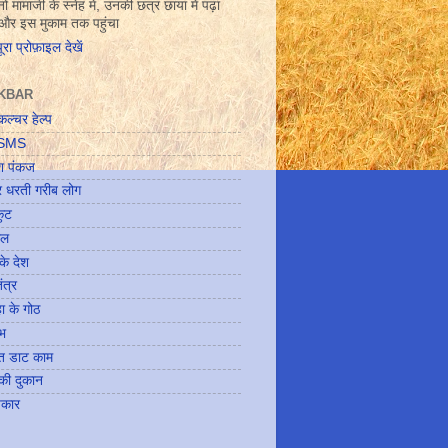
ों मामाजी के स्नेह में, उनकी छत्र छाया में पढ़ा
 और इस मुकाम तक पहुंचा
पूरा प्रोफ़ाइल देखें
NKBAR
ीकल्चर हेल्प
ी SMS
श पंकज
 धरती गरीब लोग
ुट
ेल
के देश
ंत्र
 के गोठ
भ
त डाट काम
की दुकान
पकार