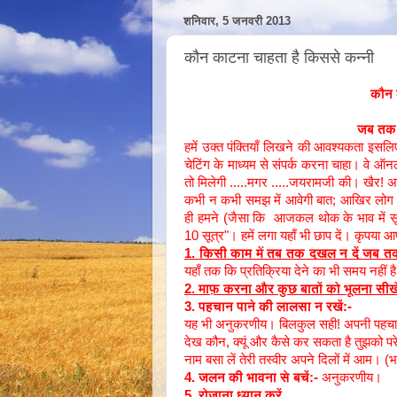
शनिवार, 5 जनवरी 2013
कौन काटना चाहता है किससे कन्नी
कौन 
जब तक क
हमें उक्त पंक्तियाँ लिखने की आवश्यकता इसलिए
चेटिंग के माध्यम से संपर्क करना चाहा। वे 
तो मिलेगी .....मगर .....जयरामजी की। खैर! अ
कभी न कभी समझ में आवेगी बात; आखिर लोग हम
ही हमने (जैसा कि आजकल थोक के भाव में सूक
10 सूत्र"। हमें लगा यहाँ भी छाप दें। कृपया आप
1. किसी काम में तब तक दखल न दें जब त
यहाँ तक कि प्रतिक्रिया देने का भी समय नहीं ह
2. माफ़ करना और कुछ बातों को भूलना सीखे
3. पहचान पाने की लालसा न रखें:-
यह भी अनुकरणीय। बिलकुल सही! अपनी पहचान 
देख कौन, क्यूं और कैसे कर सकता है तुझको 
नाम बसा लें तेरी तस्वीर अपने दिलों में आम। (भ
4. जलन की भावना से बचें:-
अनुकरणीय।
5. रोजाना ध्यान करें .....