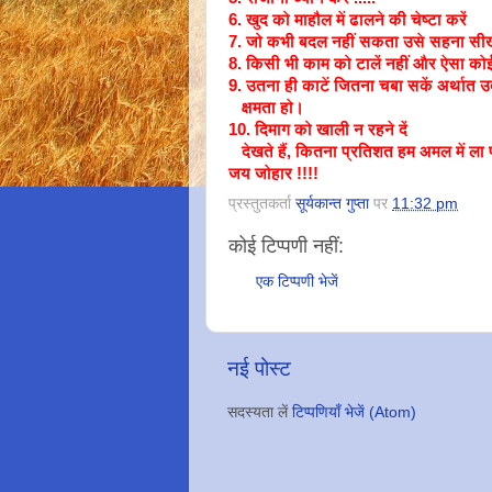
6. खुद को माहौल में ढालने की चेष्टा करें
7. जो कभी बदल नहीं सकता उसे सहना सीखे
8. किसी भी काम को टालें नहीं और ऐसा को
9. उतना ही काटें जितना चबा सकें अर्थात उत
क्षमता हो।
10. दिमाग को खाली न रहने दें
देखते हैं, कितना प्रतिशत हम अमल में ला पाते 
जय जोहार !!!!
प्रस्तुतकर्ता
सूर्यकान्त गुप्ता
पर
11:32 pm
कोई टिप्पणी नहीं:
एक टिप्पणी भेजें
नई पोस्ट
सदस्यता लें
टिप्पणियाँ भेजें (Atom)