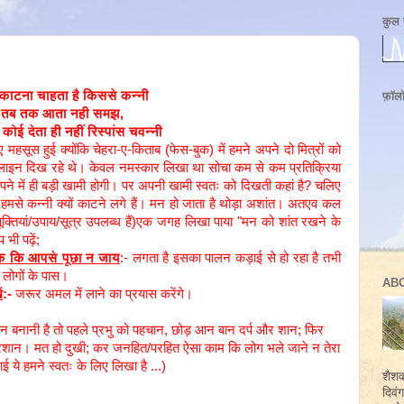
कुल 
काटना चाहता है किससे कन्नी
फ़ॉल
तब तक आता नही समझ,
ोई देता ही नहीं रिस्पांस चवन्नी
 महसूस हुई क्योंकि चेहरा-ए-किताब (फेस-बुक) में हमने अपने दो मित्रों को
ऑनलाइन दिख रहे थे। केवल नमस्कार लिखा था सोचा कम से कम प्रतिक्रिया
पने में ही बड़ी खामी होगी। पर अपनी खामी स्वतः को दिखती कहां है? चलिए
से कन्नी क्यों काटने लगे हैं। मन हो जाता है थोड़ा अशांत। अतएव कल
्तियां/उपाय/सूत्र उपलब्ध हैं)एक जगह लिखा पाया "मन को शांत रखने के
 भी पढ़ें;
क कि आपसे पूछा न जाय
:- लगता है इसका पालन कड़ाई से हो रहा है तभी
ै लोगों के पास।
AB
ं
:-
जरूर अमल में लाने का प्रयास करेंगे।
बनानी है तो पहले प्रभु को पहचान, छोड़ आन बान दर्प और शान; फिर
परेशान। मत हो दुखी; कर जनहित/परहित ऐसा काम कि लोग भले जाने न तेरा
ाई ये हमने स्वतः के लिए लिखा है ...)
शैशवा
दिवं