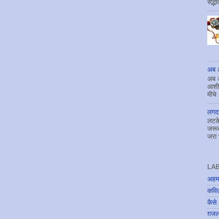
सद्भ
अब आ
अब आ
आशीर
मीचे
लगदा
लटके
जरूर
जरा 
LA
अहम
कवि
कैसे
ग़ज