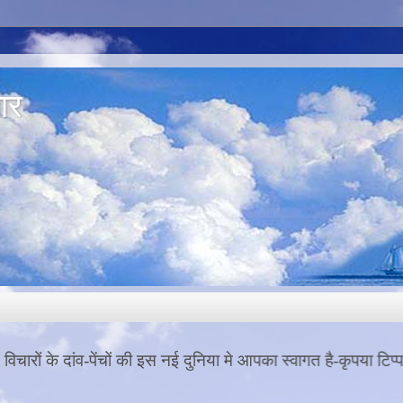
ार
की इस नई दुनिया मे आपका स्वागत है-कृपया टिप्पणी करना ना भुलें-आप