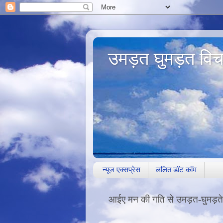
उमड़त घुमड़त विच
न्यूज एक्सप्रेस
ललित डॉट कॉम
आईए मन की गति से उमड़त-घुमड़ते विचारों के दांव-पेंचों 