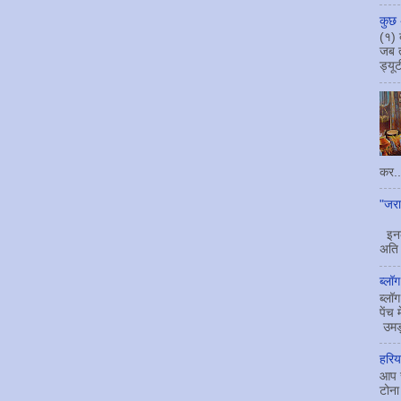
कुछ 
(१) 
जब 
ड्यूट
कर..
"जरा
दो
इनका
अति
ब्लॉ
ब्लॉ
पेंच 
उमड़त
हरिय
आप स
टोना