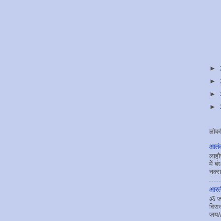
►
►
►
►
लोकप
आतंक
लाहौ
में 
नक्सल
आरती
ॐ जय
विरा
जय//