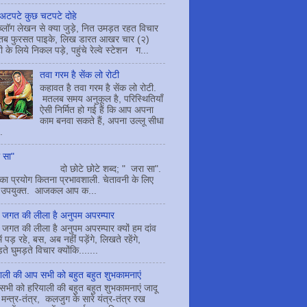
अटपटे कुछ चटपटे दोहे
ब्लॉग लेखन से क्या जुड़े, नित उमड़त रहत विचार
तब फुरसत पाइके, लिख डारत आखर चार (२)
ी के लिये निकल पड़े, पहुंचे रेल्वे स्टेशन ग...
तवा गरम है सेंक लो रोटी
कहावत है तवा गरम है सेंक लो रोटी.
मतलब समय अनुकूल है, परिस्थितियाँ
ऐसी निर्मित हो गई हैं कि आप अपना
काम बनवा सकते हैं, अपना उल्लू सीधा
.
 सा"
 छोटे छोटे शब्द; " जरा सा".
 प्रयोग कितना प्रभावशाली. चेतावनी के लिए
 उपयुक्त. आजकल आप क...
ग जगत की लीला है अनुपम अपरम्पार
ग जगत की लीला है अनुपम अपरम्पार क्यों हम दांव
में पड़ रहे, बस, अब नहीं पड़ेंगे, लिखते रहेंगे,
े घुमड़ते विचार क्योंकि.......
ाली की आप सभी को बहुत बहुत शुभकामनाएं
भी को हरियाली की बहुत बहुत शुभकामनाएं जादू
 मन्त्र-तंत्र, कलजुग के सारे यंत्र-तंत्र रख